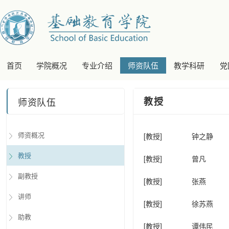
首页
学院概况
专业介绍
师资队伍
教学科研
党
教授
师资队伍
师资概况
[教授]
钟之静
教授
[教授]
曾凡
副教授
[教授]
张燕
讲师
[教授]
徐苏燕
助教
[教授]
谭伟民